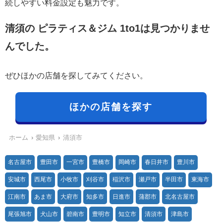
続しやすい料金設定も魅力です。
清須の ピラティス＆ジム 1to1は見つかりませ
んでした。
ぜひほかの店舗を探してみてください。
ほかの店舗を探す
ホーム
愛知県
清須市
名古屋市
豊田市
一宮市
豊橋市
岡崎市
春日井市
豊川市
安城市
西尾市
小牧市
刈谷市
稲沢市
瀬戸市
半田市
東海市
江南市
あま市
大府市
知多市
日進市
蒲郡市
北名古屋市
尾張旭市
犬山市
碧南市
豊明市
知立市
清須市
津島市