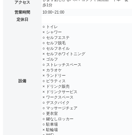
アクセス
歩1分
営業時間
10:00~21:00
定休日
○ トイレ
× シャワー
○ セルフエステ
○ セルフ脱毛
○ セルフネイル
× セルフホワイトニング
× ゴルフ
○ ストレッチスペース
× カラオケ
× ランドリー
設備
○ ピラティス
× ドリンク販売
× ドリンクサービス
× ワークスペース
○ デスクバイク
○ マッサージチェア
○ 更衣室
○ 鍵なしロッカー
○ 駐車場
× 駐輪場