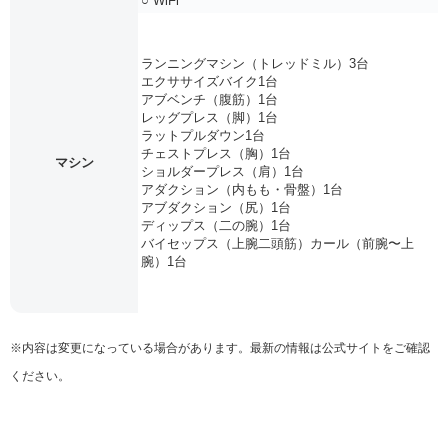
○ WiFi
ランニングマシン（トレッドミル）3台
エクササイズバイク1台
アブベンチ（腹筋）1台
レッグプレス（脚）1台
ラットプルダウン1台
チェストプレス（胸）1台
マシン
ショルダープレス（肩）1台
アダクション（内もも・骨盤）1台
アブダクション（尻）1台
ディップス（二の腕）1台
バイセップス（上腕二頭筋）カール（前腕〜上
腕）1台
※内容は変更になっている場合があります。最新の情報は公式サイトをご確認
ください。