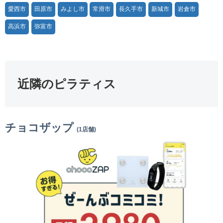
愛西市
田原市
みよし市
常滑市
長久手市
新城市
岩倉市
高浜市
弥富市
近隣のピラティス
チョコザップ
(1店舗)