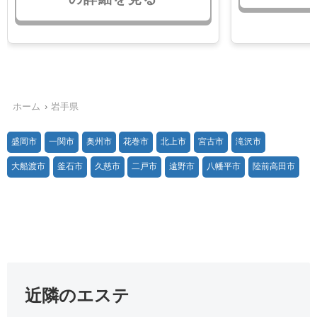
ホーム
岩手県
盛岡市
一関市
奥州市
花巻市
北上市
宮古市
滝沢市
大船渡市
釜石市
久慈市
二戸市
遠野市
八幡平市
陸前高田市
近隣のエステ