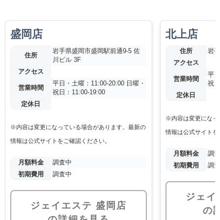
盛岡店
北上店
岩手県盛岡市盛岡駅前通9-5 佐
住所
岩手
住所
川ビル 3F
アクセス
アクセス
平日
営業時間
平日・土曜：11:00-20:00 日曜・
祝日：
営業時間
祝日：11:00-19:00
定休日
定休日
※内容は変更になっ
※内容は変更になっている場合があります。最新の
情報は公式サイトを
情報は公式サイトをご確認ください。
月額料金
調
月額料金
調査中
初期費用
調
初期費用
調査中
ジェイ
ジェイエステ 盛岡店
の
の詳細を見る