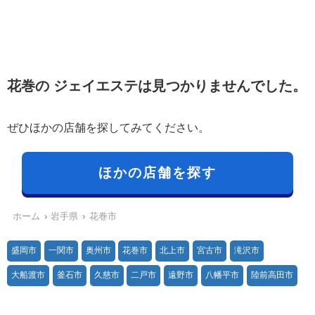
花巻の ジェイエステは見つかりませんでした。
ぜひほかの店舗を探してみてください。
ほかの店舗を探す
ホーム
岩手県
花巻市
盛岡市
一関市
奥州市
花巻市
北上市
宮古市
滝沢市
大船渡市
釜石市
久慈市
二戸市
遠野市
八幡平市
陸前高田市