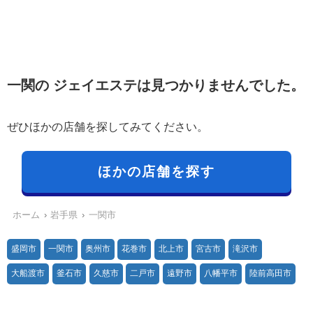
一関の ジェイエステは見つかりませんでした。
ぜひほかの店舗を探してみてください。
ほかの店舗を探す
ホーム
岩手県
一関市
盛岡市
一関市
奥州市
花巻市
北上市
宮古市
滝沢市
大船渡市
釜石市
久慈市
二戸市
遠野市
八幡平市
陸前高田市