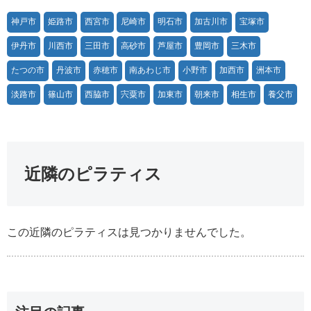
神戸市
姫路市
西宮市
尼崎市
明石市
加古川市
宝塚市
伊丹市
川西市
三田市
高砂市
芦屋市
豊岡市
三木市
たつの市
丹波市
赤穂市
南あわじ市
小野市
加西市
洲本市
淡路市
篠山市
西脇市
宍粟市
加東市
朝来市
相生市
養父市
近隣のピラティス
この近隣のピラティスは見つかりませんでした。