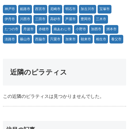
神戸市
姫路市
西宮市
尼崎市
明石市
加古川市
宝塚市
伊丹市
川西市
三田市
高砂市
芦屋市
豊岡市
三木市
たつの市
丹波市
赤穂市
南あわじ市
小野市
加西市
洲本市
淡路市
篠山市
西脇市
宍粟市
加東市
朝来市
相生市
養父市
近隣のピラティス
この近隣のピラティスは見つかりませんでした。