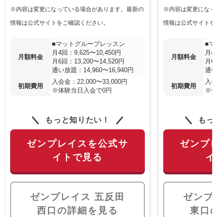
※内容は変更になっている場合があります。最新の
※内容は変更になっ
情報は公式サイトをご確認ください。
情報は公式サイトを
■マットグループレッスン
■
月4回：9,625〜10,450円
月4
月額料金
月額料金
月6回：13,200〜14,520円
月6回
通い放題：14,960〜16,940円
通い
入会金：22,000〜33,000円
入会
初期費用
初期費用
※体験当日入会で0円
※体
もっと知りたい！
もっ
ゼンプレイスを公式サ
ゼンプ
イトで見る
イ
ゼンプレイス 五反田
ゼンプ
西口の詳細を見る
東口