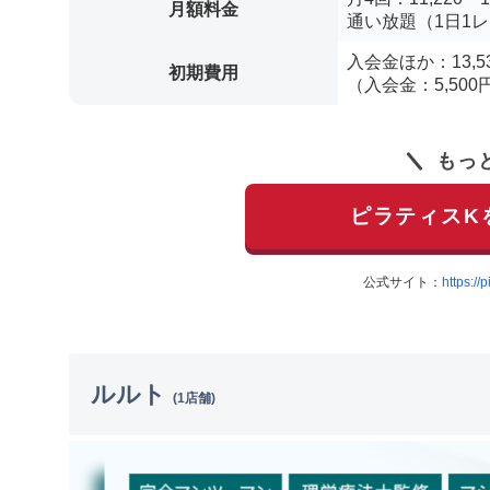
月額料金
通い放題（1日1レッ
入会金ほか：13,5
初期費用
（入会金：5,500
もっ
ピラティスK
公式サイト：
https://
ルルト
(1店舗)