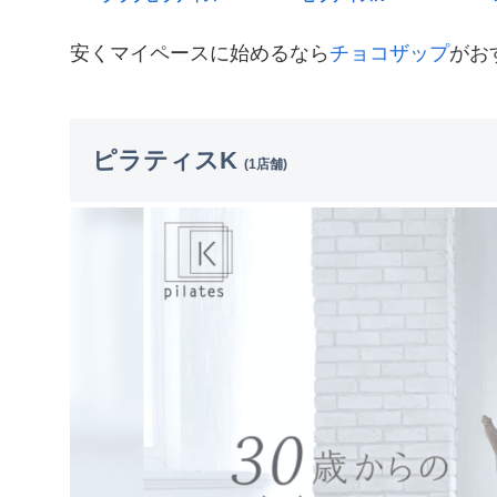
安くマイペースに始めるなら
チョコザップ
がお
ピラティスK
(1店舗)