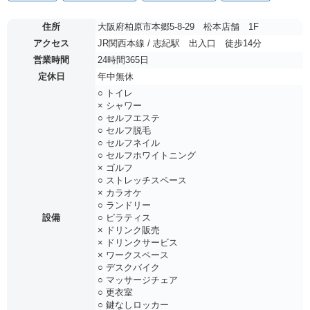
住所
大阪府柏原市本郷5-8-29 松本店舗 1F
アクセス
JR関西本線 / 志紀駅 出入口 徒歩14分
営業時間
24時間365日
定休日
年中無休
○ トイレ
× シャワー
○ セルフエステ
○ セルフ脱毛
○ セルフネイル
○ セルフホワイトニング
× ゴルフ
○ ストレッチスペース
× カラオケ
○ ランドリー
設備
○ ピラティス
× ドリンク販売
× ドリンクサービス
× ワークスペース
○ デスクバイク
○ マッサージチェア
○ 更衣室
○ 鍵なしロッカー