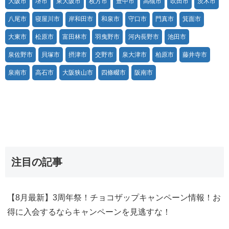
大阪市
堺市
東大阪市
枚方市
豊中市
高槻市
吹田市
茨木市
八尾市
寝屋川市
岸和田市
和泉市
守口市
門真市
箕面市
大東市
松原市
富田林市
羽曳野市
河内長野市
池田市
泉佐野市
貝塚市
摂津市
交野市
泉大津市
柏原市
藤井寺市
泉南市
高石市
大阪狭山市
四條畷市
阪南市
注目の記事
【8月最新】3周年祭！チョコザップキャンペーン情報！お
得に入会するならキャンペーンを見逃すな！