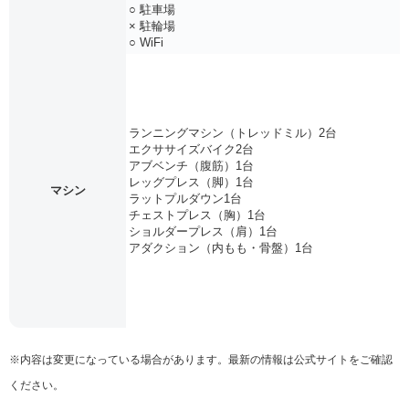
○ 駐車場
× 駐輪場
○ WiFi
ランニングマシン（トレッドミル）2台
エクササイズバイク2台
アブベンチ（腹筋）1台
レッグプレス（脚）1台
マシン
ラットプルダウン1台
チェストプレス（胸）1台
ショルダープレス（肩）1台
アダクション（内もも・骨盤）1台
※内容は変更になっている場合があります。最新の情報は公式サイトをご確認
ください。