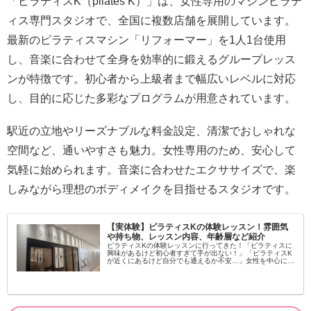
「ピラティスK（pilates K）」は、女性専用のマシンピラテ
ィス専門スタジオで、全国に複数店舗を展開しています。
最新のピラティスマシン「リフォーマー」を1人1台使用
し、音楽に合わせて全身を効率的に鍛えるグループレッス
ンが特徴です。初心者から上級者まで幅広いレベルに対応
し、目的に応じた多彩なプログラムが用意されています。
駅近の立地やリーズナブルな料金設定、清潔でおしゃれな
空間など、通いやすさも魅力。女性専用のため、安心して
気軽に始められます。音楽に合わせたエクササイズで、楽
しみながら理想のボディメイクを目指せるスタジオです。
【実体験】ピラティスKの体験レッスン！雰囲気
や持ち物、レッスン内容、年齢層など紹介
ピラティスKの体験レッスンに行ってきた！「ピラティスに
興味があるけど初心者すぎて手が出ない！」「ピラティスK
が近くにあるけど自分でも通えるか不安…」女性を中心に大
流行中のピラティス！学んでみたいという方が増えてます
し、いろんなスタジオがある...