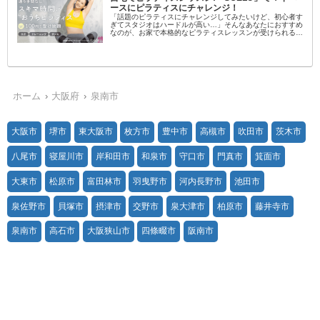
ースにピラティスにチャレンジ！
「話題のピラティスにチャレンジしてみたいけど、初心者す
ぎてスタジオはハードルが高い…」そんなあなたにおすすめ
なのが、お家で本格的なピラティスレッスンが受けられるオ
ンラインフィットネス「SOELU（ソエル）」です！SOELU
とは？SOELUは...
ホーム
大阪府
泉南市
大阪市
堺市
東大阪市
枚方市
豊中市
高槻市
吹田市
茨木市
八尾市
寝屋川市
岸和田市
和泉市
守口市
門真市
箕面市
大東市
松原市
富田林市
羽曳野市
河内長野市
池田市
泉佐野市
貝塚市
摂津市
交野市
泉大津市
柏原市
藤井寺市
泉南市
高石市
大阪狭山市
四條畷市
阪南市