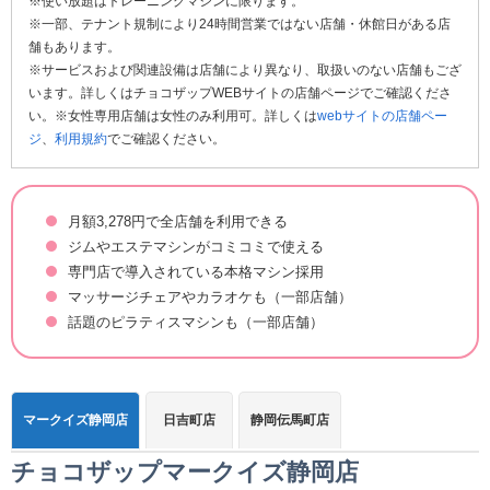
※使い放題はトレーニングマシンに限ります。
※一部、テナント規制により24時間営業ではない店舗・休館日がある店
舗もあります。
※サービスおよび関連設備は店舗により異なり、取扱いのない店舗もござ
います。詳しくはチョコザップWEBサイトの店舗ページでご確認くださ
い。※女性専用店舗は女性のみ利用可。詳しくは
webサイトの店舗ペー
ジ
、
利用規約
でご確認ください。
月額3,278円で全店舗を利用できる
ジムやエステマシンがコミコミで使える
専門店で導入されている本格マシン採用
マッサージチェアやカラオケも（一部店舗）
話題のピラティスマシンも（一部店舗）
マークイズ静岡店
日吉町店
静岡伝馬町店
チョコザップマークイズ静岡店