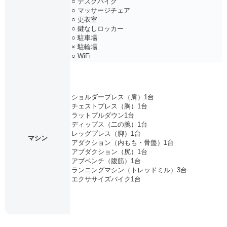
○ デスクバイク
○ マッサージチェア
○ 更衣室
○ 鍵なしロッカー
○ 駐車場
× 駐輪場
○ WiFi
ショルダープレス（肩）1台
チェストプレス（胸）1台
ラットプルダウン1台
ディップス（二の腕）1台
レッグプレス（脚）1台
マシン
アダクション（内もも・骨盤）1台
アブダクション（尻）1台
アブベンチ（腹筋）1台
ランニングマシン（トレッドミル）3台
エクササイズバイク1台