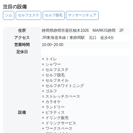
注目の設備
ジム
セルフエステ
セルフ脱毛
マッサージチェア
住所
静岡県静岡市葵区柚木1026 MARKIS静岡 2F
アクセス
JR東海道本線 / 東静岡駅 北口 徒歩4分
営業時間
10:00~20:00
定休日
× トイレ
× シャワー
○ セルフエステ
○ セルフ脱毛
× セルフネイル
× セルフホワイトニング
× ゴルフ
○ ストレッチスペース
× カラオケ
× ランドリー
設備
× ピラティス
× ドリンク販売
× ドリンクサービス
× ワークスペース