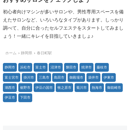
初心者向けマシンが多いサロンや、男性専用スペースを備
えたサロンなど、いろいろなタイプがあります。しっかり
調べて、自分に合ったセルフエステをスタートしてみまし
ょう！一緒にキレイを目指していきましょ♪
ホーム
静岡県
春日町駅
静岡市
浜松市
富士市
沼津市
磐田市
焼津市
藤枝市
富士宮市
掛川市
三島市
島田市
御殿場市
袋井市
伊東市
湖西市
裾野市
伊豆の国市
牧之原市
菊川市
熱海市
御前崎市
伊豆市
下田市