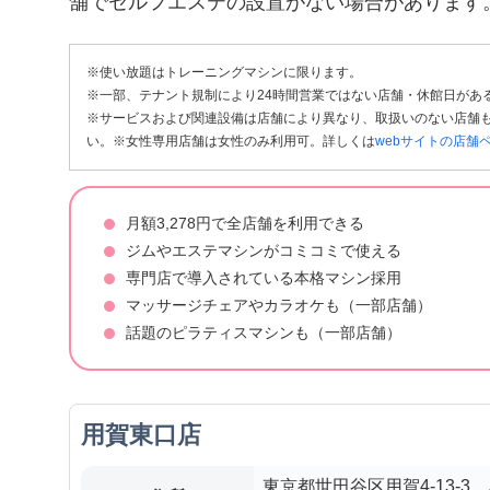
舗でセルフエステの設置がない場合があります
※使い放題はトレーニングマシンに限ります。
※一部、テナント規制により24時間営業ではない店舗・休館日があ
※サービスおよび関連設備は店舗により異なり、取扱いのない店舗も
い。※女性専用店舗は女性のみ利用可。詳しくは
webサイトの店舗
月額3,278円で全店舗を利用できる
ジムやエステマシンがコミコミで使える
専門店で導入されている本格マシン採用
マッサージチェアやカラオケも（一部店舗）
話題のピラティスマシンも（一部店舗）
用賀東口店
東京都世田谷区用賀4-13-