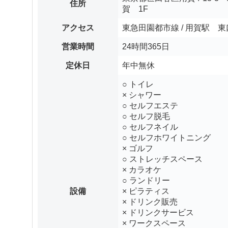
住所
賀 1F
アクセス
東急田園都市線 / 用賀駅 
営業時間
24時間365日
定休日
年中無休
○ トイレ
× シャワー
○ セルフエステ
○ セルフ脱毛
○ セルフネイル
○ セルフホワイトニング
× ゴルフ
○ ストレッチスペース
× カラオケ
○ ランドリー
設備
× ピラティス
× ドリンク販売
× ドリンクサービス
× ワークスペース