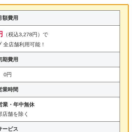
月額費用
円
（税込3,278円）で
プ 全店舗利用可能！
初期費用
0円
営業時間
間営業・年中無休
部店舗を除く
サービス