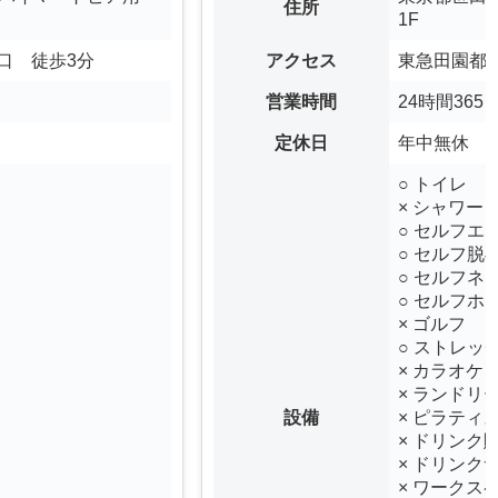
住所
1F
東口 徒歩3分
アクセス
東急田園都市
営業時間
24時間365
定休日
年中無休
○ トイレ
× シャワー
○ セルフエ
○ セルフ脱
○ セルフネ
○ セルフホ
× ゴルフ
○ ストレッ
× カラオケ
× ランドリ
設備
× ピラティ
× ドリンク
× ドリンク
× ワークス