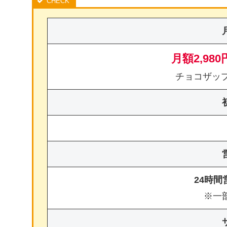
月額2,980
チョコザッ
24時
※一