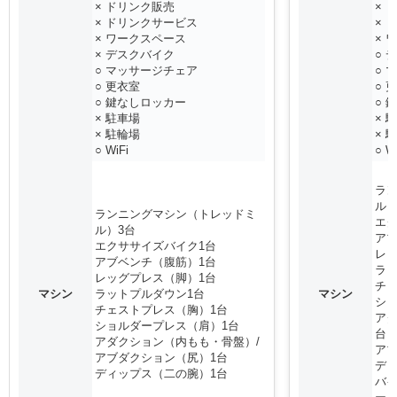
× ドリンク販売
× 
× ドリンクサービス
× 
× ワークスペース
× 
× デスクバイク
○ 
○ マッサージチェア
○ 
○ 更衣室
○ 
○ 鍵なしロッカー
○ 
× 駐車場
× 
× 駐輪場
× 
○ WiFi
○ W
ラ
ル）
ランニングマシン（トレッドミ
エク
ル）3台
アブ
エクササイズバイク1台
レッ
アブベンチ（腹筋）1台
ラッ
レッグプレス（脚）1台
チェ
マシン
ラットプルダウン1台
マシン
シ
チェストプレス（胸）1台
ア
ショルダープレス（肩）1台
台
アダクション（内もも・骨盤）/
アブ
アブダクション（尻）1台
ディ
ディップス（二の腕）1台
バ