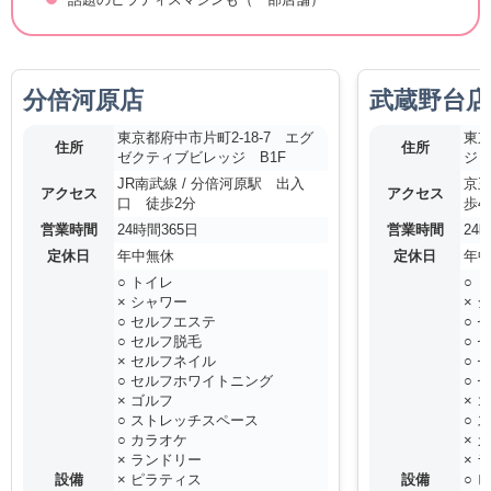
分倍河原店
武蔵野台店
東京都府中市片町2-18-7 エグ
東京
住所
住所
ゼクティブビレッジ B1F
ジビ
JR南武線 / 分倍河原駅 出入
京王
アクセス
アクセス
口 徒歩2分
歩4
営業時間
24時間365日
営業時間
24
定休日
年中無休
定休日
年
○ トイレ
○ 
× シャワー
× 
○ セルフエステ
○ 
○ セルフ脱毛
○ 
× セルフネイル
○ 
○ セルフホワイトニング
○ 
× ゴルフ
× 
○ ストレッチスペース
○ 
○ カラオケ
× 
× ランドリー
× 
設備
× ピラティス
設備
○ 