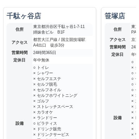
千駄ヶ谷店
笹塚店
東京都渋谷区千駄ヶ谷1-7-11
東京
住所
住所
姉妹舎ビル B1F
PA
都営大江戸線 / 国立競技場駅
アクセス
京王
アクセス
A4出口 徒歩3分
営業時間
24
営業時間
24時間365日
定休日
年
定休日
年中無休
○ 
○ トイレ
× 
× シャワー
○ 
× セルフエステ
○ 
× セルフ脱毛
○ 
× セルフネイル
○ 
× セルフホワイトニング
× 
× ゴルフ
× 
× ストレッチスペース
× 
× カラオケ
× 
× ランドリー
設備
× 
設備
○ ピラティス
× 
× ドリンク販売
× 
× ドリンクサービス
× 