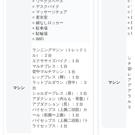
× ワークスペース
○ 
○ デスクバイク
○ 
○ マッサージチェア
○ 
○ 更衣室
○ 
○ 鍵なしロッカー
× 
× 駐車場
× 
× 駐輪場
○ W
○ WiFi
ランニングマシン（トレッドミ
ル）：２台
シ
エクササイズバイク：１台
チ
マルチプレス：１台
背
背中マルチマシン：１台
レ
レッグプレス（脚）：１台
アダ
ラットプルダウン（背中）：３
マシン
ア
マシン
台
ア
ショルダープレス（肩）：１台
ラ
アダクション（内もも・骨盤）/
ル
アブダクション（尻）：２台
エ
バイセップス（上腕二頭筋）カ
ール（前腕〜上腕）：１台
バイセップス（上腕二頭筋）/ト
ライセップス：１台