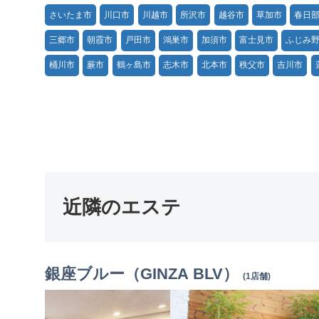
さいたま市
川口市
川越市
所沢市
越谷市
草加市
春日
三郷市
朝霞市
戸田市
鴻巣市
加須市
富士見市
ふじみ
桶川市
蕨市
鶴ヶ島市
志木市
北本市
秩父市
吉川市
近隣のエステ
銀座ブルー（GINZA BLV）
(1店舗)