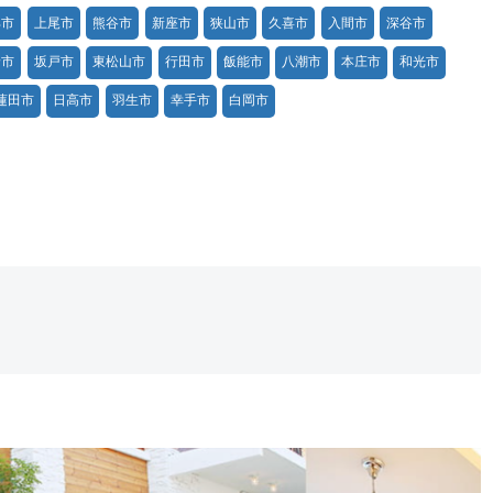
部市
上尾市
熊谷市
新座市
狭山市
久喜市
入間市
深谷市
野市
坂戸市
東松山市
行田市
飯能市
八潮市
本庄市
和光市
蓮田市
日高市
羽生市
幸手市
白岡市