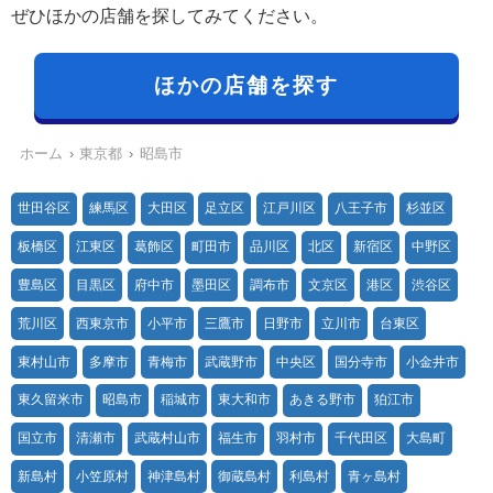
ぜひほかの店舗を探してみてください。
ほかの店舗を探す
ホーム
東京都
昭島市
世田谷区
練馬区
大田区
足立区
江戸川区
八王子市
杉並区
板橋区
江東区
葛飾区
町田市
品川区
北区
新宿区
中野区
豊島区
目黒区
府中市
墨田区
調布市
文京区
港区
渋谷区
荒川区
西東京市
小平市
三鷹市
日野市
立川市
台東区
東村山市
多摩市
青梅市
武蔵野市
中央区
国分寺市
小金井市
東久留米市
昭島市
稲城市
東大和市
あきる野市
狛江市
国立市
清瀬市
武蔵村山市
福生市
羽村市
千代田区
大島町
新島村
小笠原村
神津島村
御蔵島村
利島村
青ヶ島村