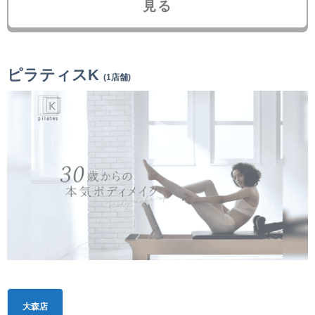
見る
ピラティスK
(1店舗)
大森店