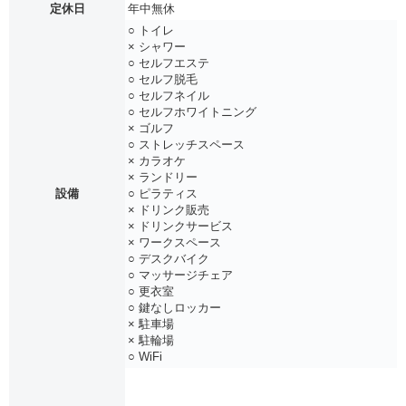
定休日
年中無休
○ トイレ
× シャワー
○ セルフエステ
○ セルフ脱毛
○ セルフネイル
○ セルフホワイトニング
× ゴルフ
○ ストレッチスペース
× カラオケ
× ランドリー
設備
○ ピラティス
× ドリンク販売
× ドリンクサービス
× ワークスペース
○ デスクバイク
○ マッサージチェア
○ 更衣室
○ 鍵なしロッカー
× 駐車場
× 駐輪場
○ WiFi