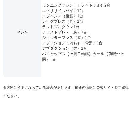
ランニングマシン（トレッドミル）2台
エクササイズバイク1台
アブベンチ（腹筋）1台
レッグプレス（脚）1台
ラットプルダウン1台
マシン
チェストプレス（胸）1台
ショルダープレス（肩）1台
アダクション（内もも・骨盤）1台
アブダクション（尻）1台
バイセップス（上腕二頭筋）カール（前腕〜上
腕）1台
※内容は変更になっている場合があります。最新の情報は公式サイトをご確認
ください。