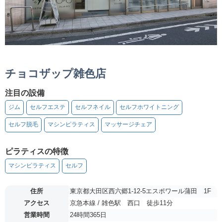
チョコザップ雑色店
注目の設備
ジム
セルフエステ
セルフネイル
セルフホワイトニング
セルフ脱毛
マシンピラティス
マッサージチェア
ピラティスの特徴
マシンピラティス
セルフ
住所
東京都大田区西六郷1-12-5エスポワール蒲田 1F
アクセス
京急本線 / 雑色駅 西口 徒歩11分
営業時間
24時間365日