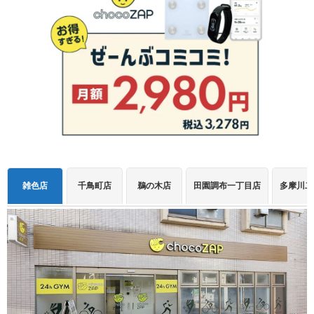
雑色店
千鳥町店
鵜の木店
田園調布一丁目店
多摩川二