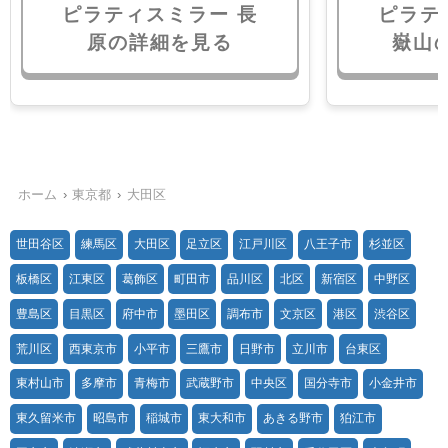
ピラティスミラー 長
ピラテ
原の詳細を見る
嶽山
ホーム
東京都
大田区
世田谷区
練馬区
大田区
足立区
江戸川区
八王子市
杉並区
板橋区
江東区
葛飾区
町田市
品川区
北区
新宿区
中野区
豊島区
目黒区
府中市
墨田区
調布市
文京区
港区
渋谷区
荒川区
西東京市
小平市
三鷹市
日野市
立川市
台東区
東村山市
多摩市
青梅市
武蔵野市
中央区
国分寺市
小金井市
東久留米市
昭島市
稲城市
東大和市
あきる野市
狛江市