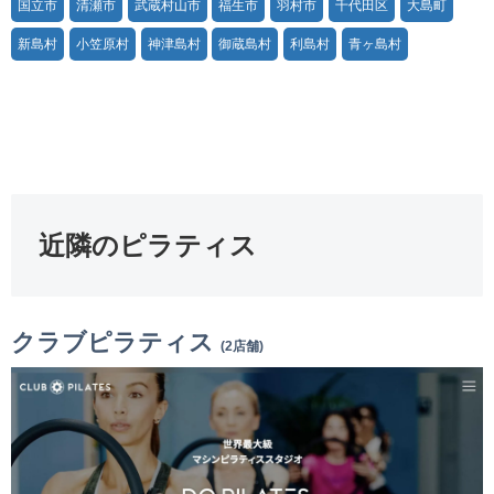
国立市
清瀬市
武蔵村山市
福生市
羽村市
千代田区
大島町
新島村
小笠原村
神津島村
御蔵島村
利島村
青ヶ島村
近隣のピラティス
クラブピラティス
(2店舗)