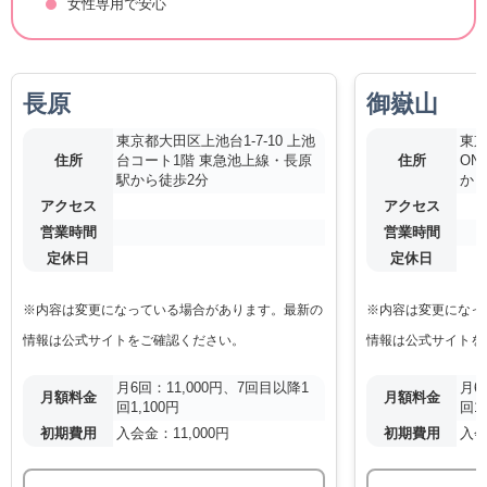
女性専用で安心
長原
御嶽山
東京都大田区上池台1-7-10 上池
東京
住所
台コート1階 東急池上線・長原
住所
ON
駅から徒歩2分
から
アクセス
アクセス
営業時間
営業時間
定休日
定休日
※内容は変更になっている場合があります。最新の
※内容は変更になっ
情報は公式サイトをご確認ください。
情報は公式サイトを
月6回：11,000円、7回目以降1
月6
月額料金
月額料金
回1,100円
回1,
初期費用
入会金：11,000円
初期費用
入会