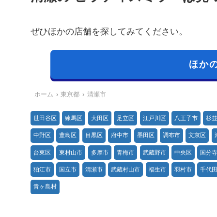
ぜひほかの店舗を探してみてください。
ほか
ホーム
東京都
清瀬市
世田谷区
練馬区
大田区
足立区
江戸川区
八王子市
杉
中野区
豊島区
目黒区
府中市
墨田区
調布市
文京区
台東区
東村山市
多摩市
青梅市
武蔵野市
中央区
国分
狛江市
国立市
清瀬市
武蔵村山市
福生市
羽村市
千代
青ヶ島村