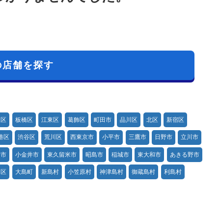
の店舗を探す
並区
板橋区
江東区
葛飾区
町田市
品川区
北区
新宿区
港区
渋谷区
荒川区
西東京市
小平市
三鷹市
日野市
立川市
寺市
小金井市
東久留米市
昭島市
稲城市
東大和市
あきる野市
田区
大島町
新島村
小笠原村
神津島村
御蔵島村
利島村