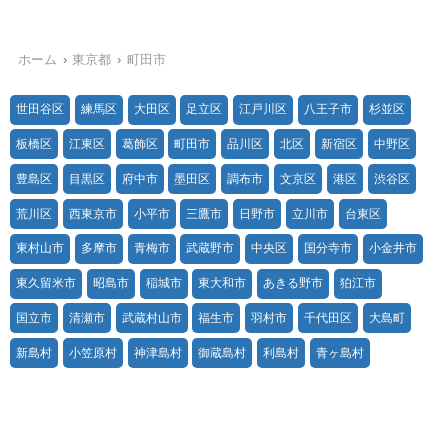
ホーム
東京都
町田市
世田谷区
練馬区
大田区
足立区
江戸川区
八王子市
杉並区
板橋区
江東区
葛飾区
町田市
品川区
北区
新宿区
中野区
豊島区
目黒区
府中市
墨田区
調布市
文京区
港区
渋谷区
荒川区
西東京市
小平市
三鷹市
日野市
立川市
台東区
東村山市
多摩市
青梅市
武蔵野市
中央区
国分寺市
小金井市
東久留米市
昭島市
稲城市
東大和市
あきる野市
狛江市
国立市
清瀬市
武蔵村山市
福生市
羽村市
千代田区
大島町
新島村
小笠原村
神津島村
御蔵島村
利島村
青ヶ島村