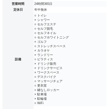
営業時間
24時間365日
定休日
年中無休
○ トイレ
× シャワー
○ セルフエステ
○ セルフ脱毛
○ セルフネイル
○ セルフホワイトニング
× ゴルフ
○ ストレッチスペース
× カラオケ
× ランドリー
設備
○ ピラティス
× ドリンク販売
× ドリンクサービス
× ワークスペース
○ デスクバイク
○ マッサージチェア
○ 更衣室
○ 鍵なしロッカー
× 駐車場
× 駐輪場
○ WiFi