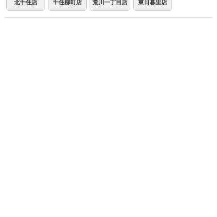
北千住店
千住柳町店
荒川一丁目店
東日暮里店