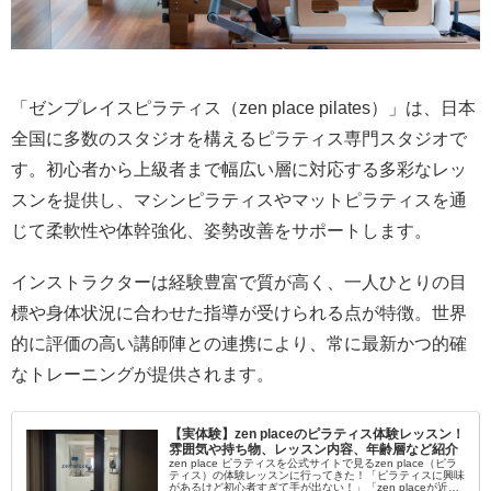
「ゼンプレイスピラティス（zen place pilates）」は、日本
全国に多数のスタジオを構えるピラティス専門スタジオで
す。初心者から上級者まで幅広い層に対応する多彩なレッ
スンを提供し、マシンピラティスやマットピラティスを通
じて柔軟性や体幹強化、姿勢改善をサポートします。
インストラクターは経験豊富で質が高く、一人ひとりの目
標や身体状況に合わせた指導が受けられる点が特徴。世界
的に評価の高い講師陣との連携により、常に最新かつ的確
なトレーニングが提供されます。
【実体験】zen placeのピラティス体験レッスン！
雰囲気や持ち物、レッスン内容、年齢層など紹介
zen place ピラティスを公式サイトで見るzen place（ピラ
ティス）の体験レッスンに行ってきた！「ピラティスに興味
があるけど初心者すぎて手が出ない！」「zen placeが近く