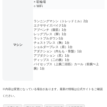
× 駐輪場
○ WiFi
ランニングマシン（トレッドミル）2台
エクササイズバイク1台
アブベンチ（腹筋）1台
レッグプレス（脚）1台
ラットプルダウン1台
チェストプレス（胸）1台
マシン
ショルダープレス（肩）1台
アダクション（内もも・骨盤）1台
アブダクション（尻）1台
ディップス（二の腕）1台
バイセップス（上腕二頭筋）カール（前腕〜上
腕）1台
※内容は変更になっている場合があります。最新の情報は公式サイトをご確認
ください。