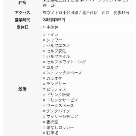
住所
住 1F
アクセス
東京メトロ千代田線 / 北千住駅 西口 徒歩11分
営業時間
24時間365日
定休日
年中無休
○ トイレ
× シャワー
○ セルフエステ
○ セルフ脱毛
○ セルフネイル
○ セルフホワイトニング
× ゴルフ
○ ストレッチスペース
× カラオケ
○ ランドリー
設備
○ ピラティス
× ドリンク販売
× ドリンクサービス
× ワークスペース
○ デスクバイク
○ マッサージチェア
○ 更衣室
○ 鍵なしロッカー
× 駐車場