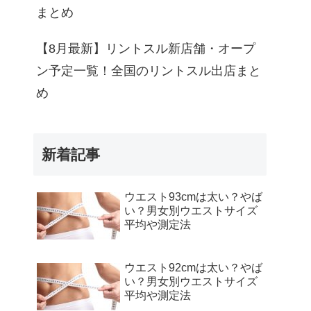
公式サイト・詳細
まとめ
くわしく見る
【8月最新】リントスル新店舗・オープ
ン予定一覧！全国のリントスル出店まと
くわしく見る
め
歩2分
くわしく見る
新着記事
ウエスト93cmは太い？やば
い？男女別ウエストサイズ
平均や測定法
ウエスト92cmは太い？やば
い？男女別ウエストサイズ
平均や測定法