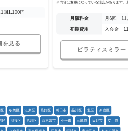
※内容は変更になっている場合があります。最
1回1,100円
月額料金
月6回：11,
初期費用
入会金：11,
細を見る
ピラティスミラー 
並区
板橋区
江東区
葛飾区
町田市
品川区
北区
新宿区
港区
渋谷区
荒川区
西東京市
小平市
三鷹市
日野市
立川市
寺市
小金井市
東久留米市
昭島市
稲城市
東大和市
あきる野市