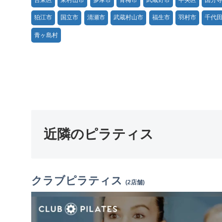
狛江市
国立市
清瀬市
武蔵村山市
福生市
羽村市
千代
青ヶ島村
近隣のピラティス
クラブピラティス
(2店舗)