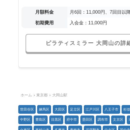
月額料金
月6回：11,000円、7回目以降
初期費用
入会金：11,000円
ピラティスミラー 大岡山の詳
ホーム
東京都
大岡山駅
世田谷区
練馬区
大田区
足立区
江戸川区
八王子市
杉
中野区
豊島区
目黒区
府中市
墨田区
調布市
文京区
台東区
東村山市
多摩市
青梅市
武蔵野市
中央区
国分