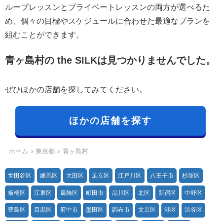
ループレッスンとプライベートレッスンの両方が選べるた
め、個々の目標やスケジュールに合わせた最適なプランを
組むことができます。
青ヶ島村の the SILKは見つかりませんでした。
ぜひほかの店舗を探してみてください。
ほかの店舗を探す
ホーム
東京都
青ヶ島村
世田谷区
練馬区
大田区
足立区
江戸川区
八王子市
杉並区
板橋区
江東区
葛飾区
町田市
品川区
北区
新宿区
中野区
豊島区
目黒区
府中市
墨田区
調布市
文京区
港区
渋谷区