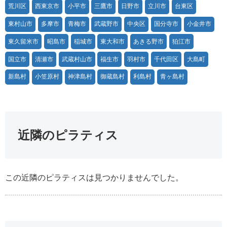
荒川区
西東京市
小平市
三鷹市
日野市
立川市
台東区
東村山市
多摩市
青梅市
武蔵野市
中央区
国分寺市
小金井市
東久留米市
昭島市
稲城市
東大和市
あきる野市
狛江市
国立市
清瀬市
武蔵村山市
福生市
羽村市
千代田区
大島町
新島村
小笠原村
神津島村
御蔵島村
利島村
青ヶ島村
近隣のピラティス
この近隣のピラティスは見つかりませんでした。