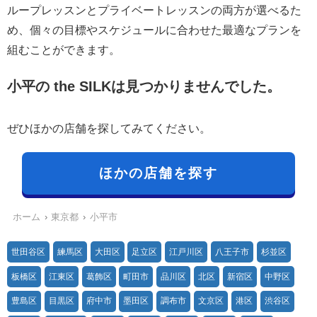
ループレッスンとプライベートレッスンの両方が選べるた
め、個々の目標やスケジュールに合わせた最適なプランを
組むことができます。
小平の the SILKは見つかりませんでした。
ぜひほかの店舗を探してみてください。
ほかの店舗を探す
ホーム
東京都
小平市
世田谷区
練馬区
大田区
足立区
江戸川区
八王子市
杉並区
板橋区
江東区
葛飾区
町田市
品川区
北区
新宿区
中野区
豊島区
目黒区
府中市
墨田区
調布市
文京区
港区
渋谷区