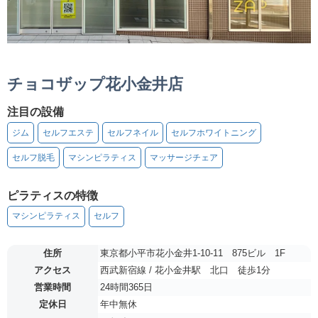
チョコザップ花小金井店
注目の設備
ジム
セルフエステ
セルフネイル
セルフホワイトニング
セルフ脱毛
マシンピラティス
マッサージチェア
ピラティスの特徴
マシンピラティス
セルフ
住所
東京都小平市花小金井1-10-11 875ビル 1F
アクセス
西武新宿線 / 花小金井駅 北口 徒歩1分
営業時間
24時間365日
定休日
年中無休