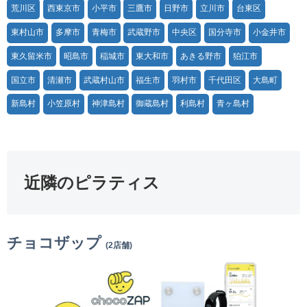
荒川区
西東京市
小平市
三鷹市
日野市
立川市
台東区
東村山市
多摩市
青梅市
武蔵野市
中央区
国分寺市
小金井市
東久留米市
昭島市
稲城市
東大和市
あきる野市
狛江市
国立市
清瀬市
武蔵村山市
福生市
羽村市
千代田区
大島町
新島村
小笠原村
神津島村
御蔵島村
利島村
青ヶ島村
近隣のピラティス
チョコザップ
(2店舗)