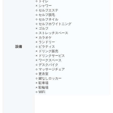
○ トイレ
× シャワー
○ セルフエステ
○ セルフ脱毛
○ セルフネイル
○ セルフホワイトニング
× ゴルフ
○ ストレッチスペース
× カラオケ
× ランドリー
設備
○ ピラティス
× ドリンク販売
× ドリンクサービス
× ワークスペース
○ デスクバイク
○ マッサージチェア
○ 更衣室
○ 鍵なしロッカー
× 駐車場
× 駐輪場
○ WiFi