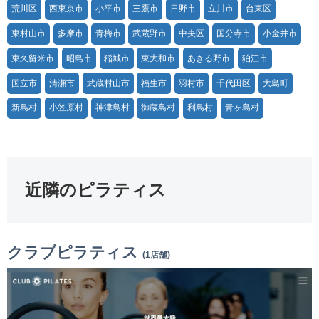
荒川区
西東京市
小平市
三鷹市
日野市
立川市
台東区
東村山市
多摩市
青梅市
武蔵野市
中央区
国分寺市
小金井市
東久留米市
昭島市
稲城市
東大和市
あきる野市
狛江市
国立市
清瀬市
武蔵村山市
福生市
羽村市
千代田区
大島町
新島村
小笠原村
神津島村
御蔵島村
利島村
青ヶ島村
近隣のピラティス
クラブピラティス
(1店舗)