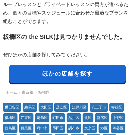
ループレッスンとプライベートレッスンの両方が選べるた
め、個々の目標やスケジュールに合わせた最適なプランを
組むことができます。
板橋区の the SILKは見つかりませんでした。
ぜひほかの店舗を探してみてください。
ほかの店舗を探す
ホーム
東京都
板橋区
世田谷区
練馬区
大田区
足立区
江戸川区
八王子市
杉並区
板橋区
江東区
葛飾区
町田市
品川区
北区
新宿区
中野区
豊島区
目黒区
府中市
墨田区
調布市
文京区
港区
渋谷区