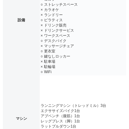
○ ストレッチスペース
× カラオケ
× ランドリー
設備
○ ピラティス
× ドリンク販売
× ドリンクサービス
× ワークスペース
○ デスクバイク
× マッサージチェア
○ 更衣室
○ 鍵なしロッカー
× 駐車場
× 駐輪場
○ WiFi
ランニングマシン（トレッドミル）3台
エクササイズバイク1台
アブベンチ（腹筋）1台
マシン
レッグプレス（脚）1台
ラットプルダウン1台