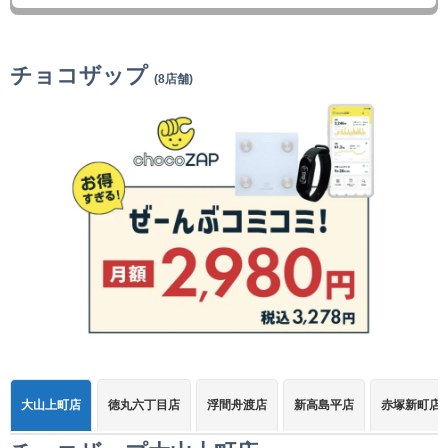
チョコザップ
(8店舗)
大山上町店
徳丸六丁目店
浮間舟渡店
新高島平店
赤塚新町店