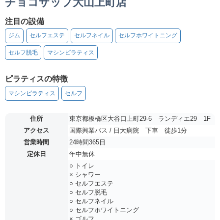
チョコザップ大山上町店
注目の設備
ジム
セルフエステ
セルフネイル
セルフホワイトニング
セルフ脱毛
マシンピラティス
ピラティスの特徴
マシンピラティス
セルフ
住所
東京都板橋区大谷口上町29-6 ランディエ29 1F
アクセス
国際興業バス / 日大病院 下車 徒歩1分
営業時間
24時間365日
定休日
年中無休
○ トイレ
× シャワー
○ セルフエステ
○ セルフ脱毛
○ セルフネイル
○ セルフホワイトニング
× ゴルフ