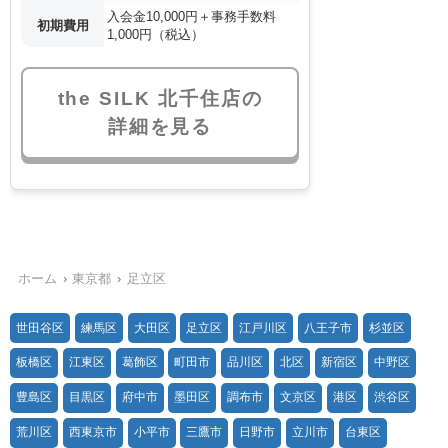
入会金10,000円＋事務手数料
初期費用
1,000円（税込）
the SILK 北千住店の
詳細を見る
ホーム
東京都
足立区
世田谷区
練馬区
大田区
足立区
江戸川区
八王子市
杉並区
板橋区
江東区
葛飾区
町田市
品川区
北区
新宿区
中野区
豊島区
目黒区
府中市
墨田区
調布市
文京区
港区
渋谷区
荒川区
西東京市
小平市
三鷹市
日野市
立川市
台東区