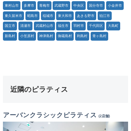
東村山市
多摩市
青梅市
武蔵野市
中央区
国分寺市
小金井市
東久留米市
昭島市
稲城市
東大和市
あきる野市
狛江市
国立市
清瀬市
武蔵村山市
福生市
羽村市
千代田区
大島町
新島村
小笠原村
神津島村
御蔵島村
利島村
青ヶ島村
近隣のピラティス
アーバンクラシックピラティス
(2店舗)