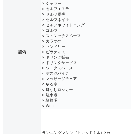
× シャワー
○ セルフエステ
× セルフ脱毛
× セルフネイル
○ セルフホワイトニング
× ゴルフ
○ ストレッチスペース
× カラオケ
× ランドリー
設備
○ ピラティス
× ドリンク販売
× ドリンクサービス
× ワークスペース
○ デスクバイク
○ マッサージチェア
○ 更衣室
○ 鍵なしロッカー
× 駐車場
× 駐輪場
○ WiFi
ランニングマシン（トレッドミル）3台