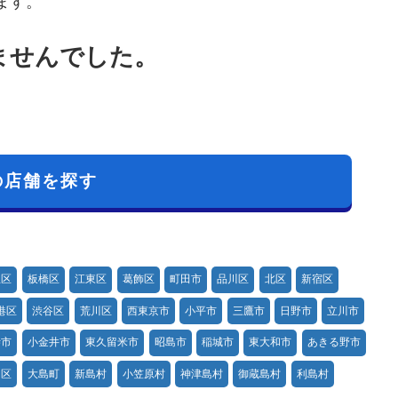
ます。
りませんでした。
の店舗を探す
並区
板橋区
江東区
葛飾区
町田市
品川区
北区
新宿区
港区
渋谷区
荒川区
西東京市
小平市
三鷹市
日野市
立川市
寺市
小金井市
東久留米市
昭島市
稲城市
東大和市
あきる野市
田区
大島町
新島村
小笠原村
神津島村
御蔵島村
利島村