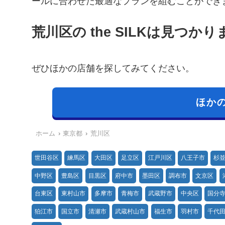
ールに合わせた最適なプランを組むことができ
荒川区の the SILKは見つか
ぜひほかの店舗を探してみてください。
ほか
ホーム
東京都
荒川区
世田谷区
練馬区
大田区
足立区
江戸川区
八王子市
杉
中野区
豊島区
目黒区
府中市
墨田区
調布市
文京区
台東区
東村山市
多摩市
青梅市
武蔵野市
中央区
国分
狛江市
国立市
清瀬市
武蔵村山市
福生市
羽村市
千代