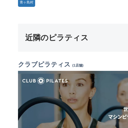
青ヶ島村
近隣のピラティス
クラブピラティス
(1店舗)