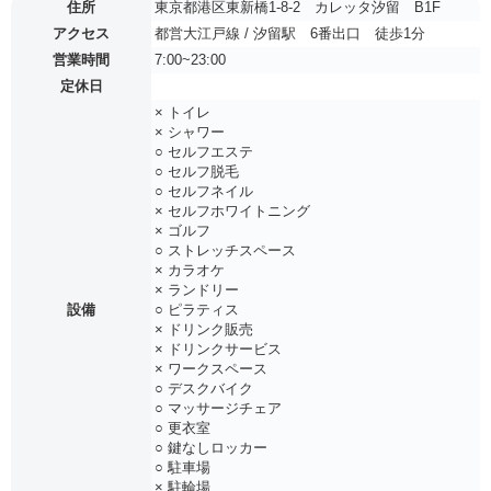
住所
東京都港区東新橋1-8-2 カレッタ汐留 B1F
アクセス
都営大江戸線 / 汐留駅 6番出口 徒歩1分
営業時間
7:00~23:00
定休日
× トイレ
× シャワー
○ セルフエステ
○ セルフ脱毛
○ セルフネイル
× セルフホワイトニング
× ゴルフ
○ ストレッチスペース
× カラオケ
× ランドリー
設備
○ ピラティス
× ドリンク販売
× ドリンクサービス
× ワークスペース
○ デスクバイク
○ マッサージチェア
○ 更衣室
○ 鍵なしロッカー
○ 駐車場
× 駐輪場