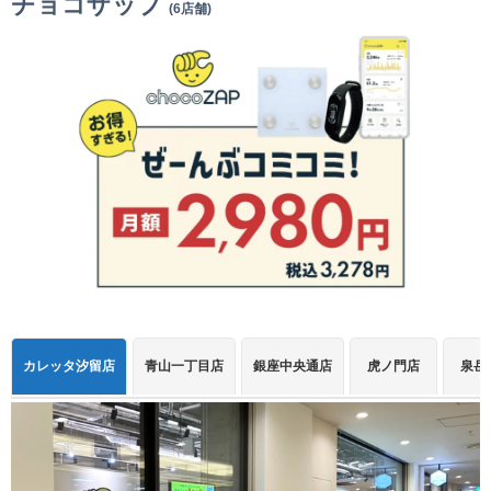
チョコザップ
(6店舗)
カレッタ汐留店
青山一丁目店
銀座中央通店
虎ノ門店
泉岳