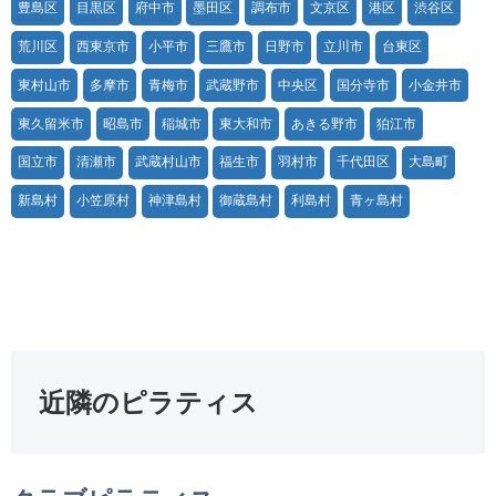
豊島区
目黒区
府中市
墨田区
調布市
文京区
港区
渋谷区
荒川区
西東京市
小平市
三鷹市
日野市
立川市
台東区
東村山市
多摩市
青梅市
武蔵野市
中央区
国分寺市
小金井市
東久留米市
昭島市
稲城市
東大和市
あきる野市
狛江市
国立市
清瀬市
武蔵村山市
福生市
羽村市
千代田区
大島町
新島村
小笠原村
神津島村
御蔵島村
利島村
青ヶ島村
近隣のピラティス