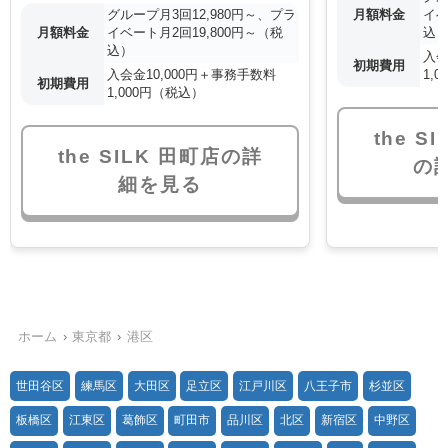
グループ月3回12,980円～、プラ
月額料金
イベ
月額料金
イベート月2回19,800円～（税
込
込）
入会
初期費用
入会金10,000円＋事務手数料
1,
初期費用
1,000円（税込）
the S
the SILK 田町店の詳
の
細を見る
ホーム
東京都
港区
世田谷区
練馬区
大田区
足立区
江戸川区
八王子市
杉並区
板橋区
江東区
葛飾区
町田市
品川区
北区
新宿区
中野区