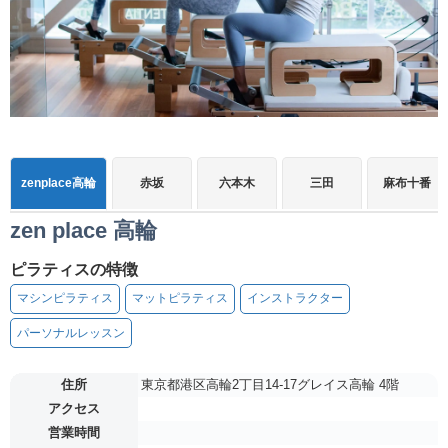
zenplace高輪
赤坂
六本木
三田
麻布十番
zen place 高輪
ピラティスの特徴
マシンピラティス
マットピラティス
インストラクター
パーソナルレッスン
住所
東京都港区高輪2丁目14-17グレイス高輪 4階
アクセス
営業時間