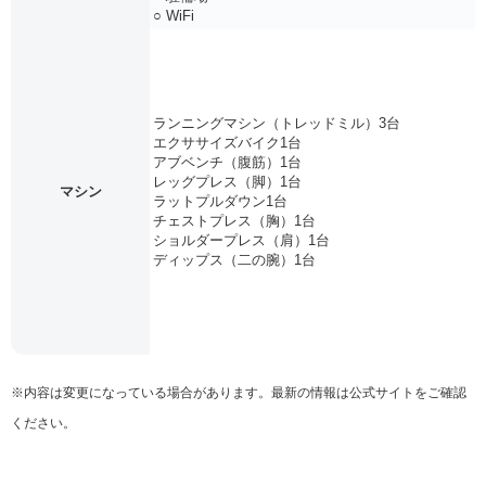
○ WiFi
ランニングマシン（トレッドミル）3台
エクササイズバイク1台
アブベンチ（腹筋）1台
レッグプレス（脚）1台
マシン
ラットプルダウン1台
チェストプレス（胸）1台
ショルダープレス（肩）1台
ディップス（二の腕）1台
※内容は変更になっている場合があります。最新の情報は公式サイトをご確認
ください。