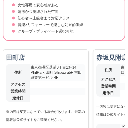
女性専用で安心感がある
清潔かつ洗練された空間
初心者～上級者まで対応クラス
音楽×リフォーマーで楽しむ効果的訓練
グループ・プライベート選択可能
田町店
赤坂見附店
東京都港区芝浦3丁目13−14
東京
住所
住所
PhilPark 田町 Shibaura5F 吉田
口由
興業第一ビル 4F
アクセス
アクセス
営業時間
営業時間
定休日
定休日
※内容は変更になっ
※内容は変更になっている場合があります。最新の
情報は公式サイトを
情報は公式サイトをご確認ください。
グル